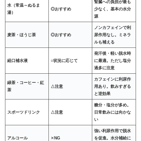
腎臓への負担が最も
水（常温～ぬるま
◎おすすめ
少なく、基本の水分
湯）
源
ノンカフェインで利
麦茶・ほうじ茶
◎おすすめ
尿作用なし。ミネラ
ルも補える
発汗後・軽い脱水時
経口補水液
○
状況に応じて
に最適。ただし塩分
過多に注意
カフェインに利尿作
緑茶・コーヒー・紅
△
注意
用あり。飲みすぎる
茶
と逆効果
糖分・塩分が多め。
スポーツドリンク
△
注意
日常飲みには向かな
い
強い利尿作用で脱水
アルコール
✕
NG
を促進。水分補給に