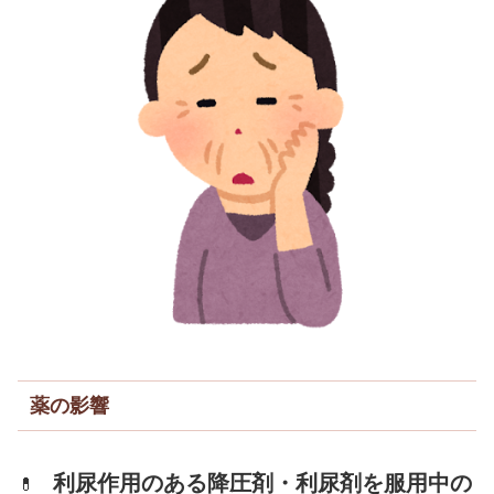
薬の影響
利尿作用のある降圧剤・利尿剤を服用中の
💊