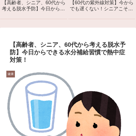
【高齢者、シニア、60代から
【60代の紫外線対策】今から
考える脱水予防】今日からで
でも遅くない！シニアこそが
きる水分補給習慣で熱中症対
日焼け止めを塗るべき本当の
策！
理由は「光老化」。おすすめ
UVカット5選と塗り方。
【高齢者、シニア、60代から考える脱水予
防】今日からできる水分補給習慣で熱中症
対策！
健康